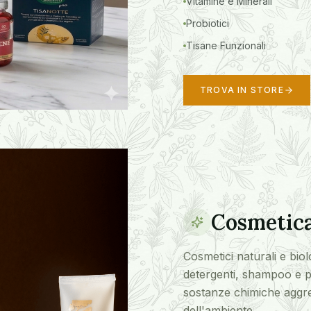
Vitamine e Minerali
Probiotici
Tisane Funzionali
TROVA IN STORE
Cosmetica
Cosmetici naturali e biol
detergenti, shampoo e pr
sostanze chimiche aggres
dell'ambiente.