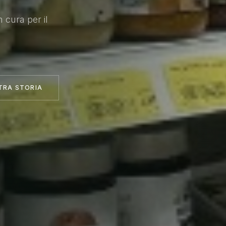
n cura per il
.
TRA STORIA