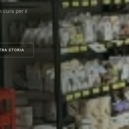
n cura per il
.
TRA STORIA