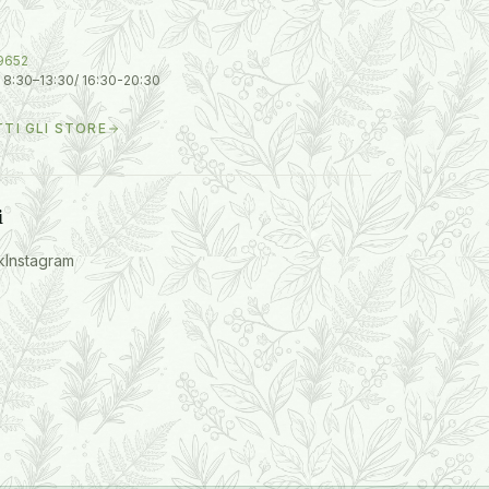
9652
 8:30–13:30/ 16:30-20:30
TTI GLI STORE
i
k
Instagram