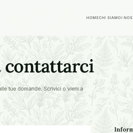
HOME
CHI SIAMO
I NO
a
contattarci
lle tue domande. Scrivici o vieni a
Infor