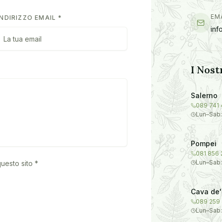
EM
INDIRIZZO EMAIL *
inf
I Nost
Salerno
089 741 
Lun–Sab:
Pompei
081 856
Lun–Sab:
questo sito *
Cava de' 
089 259 
Lun–Sab: