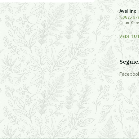
Avellino
0825 67
Lun–Sab:
VEDI TU
Seguic
Faceboo